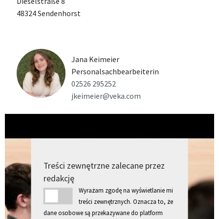
Dieselstraße 8
48324 Sendenhorst
Jana Keimeier
Personalsachbearbeiterin
02526 295252
jkeimeier@veka.com
Treści zewnętrzne zalecane przez
redakcję
Wyrażam zgodę na wyświetlanie mi
treści zewnętrznych. Oznacza to, że
dane osobowe są przekazywane do platform